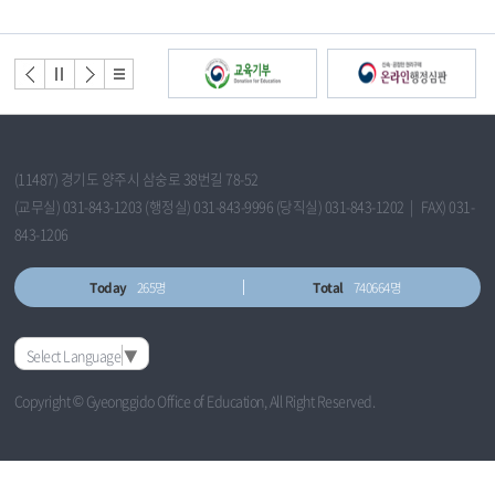
배
너
배너
배너
배너
배너
모
이전
정지
다음
리스
음
트
(11487) 경기도 양주시 삼숭로 38번길 78-52
(교무실) 031-843-1203 (행정실) 031-843-9996 (당직실) 031-843-1202 | FAX) 031-
843-1206
Today
265명
Total
740664명
Select Language
▼
Copyright © Gyeonggido Office of Education, All Right Reserved.