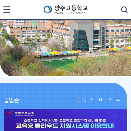
통
검색
합
검
색
닫
기
1
이
일
다
리
팝업존
1
/
전
시
음
스
페
정
페
트
이
지
이
보