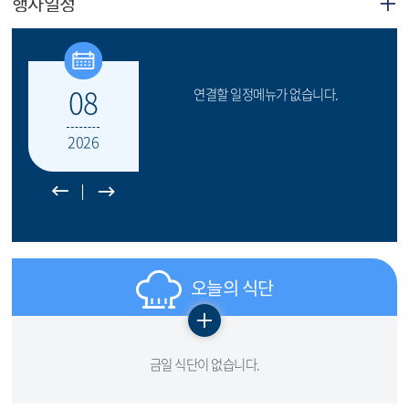
행사일정
더
보
기
08
연결할 일정메뉴가 없습니다.
2026
이
다
전
음
달
달
오늘의 식단
더
보
금일 식단이 없습니다.
기