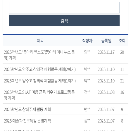
검색
제목
작성자
등록일
조회
관
2025학년도 ‘동아리 엑스포’(동아리 미니 부스 운
임**
2025.11.17
20
련
영) 계획
자
료
2025학년도 양주고 창의적 체험활동 계획(2학기)
박**
2025.11.10
11
의
2025학년도 양주고 창의적 체험활동 계획(1학기)
박**
2025.11.10
21
게
시
2025학년도 SLAT 마음 근육 키우기 프로그램 운
전**
2025.11.08
16
물
영 계획
번
호,
2025학년도 창의주제 활동 계획
변**
2025.11.07
9
제
목,
2025 예술과 진로특강 운영계획
김**
2025.11.07
8
작