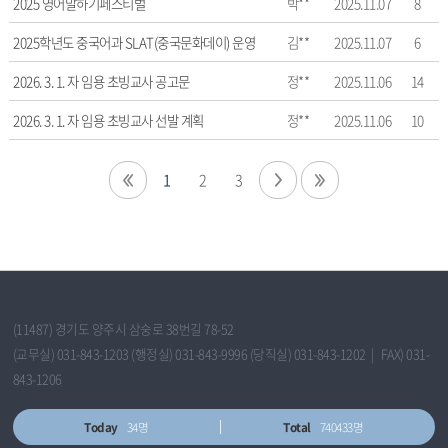
2025 영어말하기페스티벌
박**
2025.11.07
8
성
자,
2025학년도 중국어과 SLAT(중국문화데이) 운영
김**
2025.11.07
6
등
록
2026. 3. 1. 자 임용 초빙교사 공고문
정**
2025.11.06
14
일,
조
2026. 3. 1. 자 임용 초빙교사 선발 계획
정**
2025.11.06
10
회
수
1
2
3
정
보
를
확
인
할
수
(11487) 경기도 양주시 삼숭로 38번길 78-52
있
(교무실) 031-843-1203 (행정실) 031-843-9996 (당직실) 031-843-1202 | FAX) 031-
습
843-1206
니
다.
Today
34명
Total
740433명