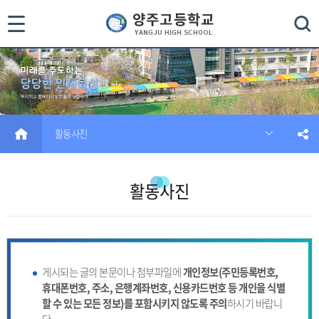
통
검색
합
검
색
HOME
활동사진
닫
기
활동사진
게시되는 글의 본문이나 첨부파일에
개인정보(주민등록번호,
휴대폰번호, 주소, 은행계좌번호, 신용카드번호 등 개인을 식별
할 수 있는 모든 정보)를 포함시키지 않도록 주의
하시기 바랍니