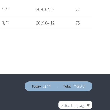
남**
2020.04.29
72
장**
2019.04.12
75
Today
117명
Total
740926명
Select Language
▼