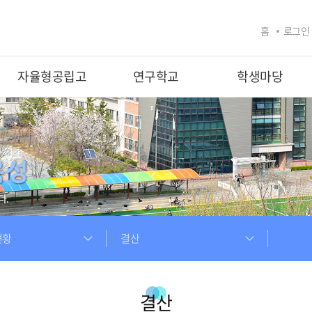
홈
로그인
자율형공립고
연구학교
학생마당
현황
결산
결산