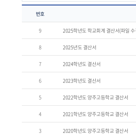
번호
결
9
2025학년도 학교회계 결산서(파일 수
산
의
8
2025년도 결산서
게
시
물
7
2024학년도 결산서
번
호,
6
2023학년도 결산서
제
목,
5
2022학년도 양주고등학교 결산서
작
성
자,
4
2021학년도 양주고등학교 결산서
등
록
3
2020학년도 양주고등학교 결산서
일,