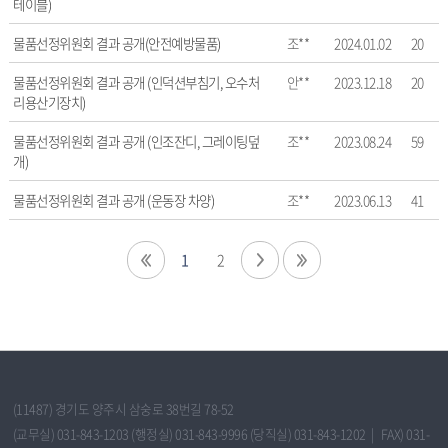
테이블)
제
목,
물품선정위원회 결과 공개(안전예방물품)
조**
2024.01.02
20
작
성
물품선정위원회 결과 공개 (인덕션부침기, 오수처
안**
2023.12.18
20
자,
리용산기장치)
등
록
물품선정위원회 결과 공개 (인조잔디, 그레이팅덮
조**
2023.08.24
59
일,
개)
조
물품선정위원회 결과 공개 (운동장 차양)
조**
2023.06.13
41
회
수
정
1
2
보
를
확
인
할
수
있
(11487) 경기도 양주시 삼숭로 38번길 78-52
습
(교무실) 031-843-1203 (행정실) 031-843-9996 (당직실) 031-843-1202 | FAX) 031-
니