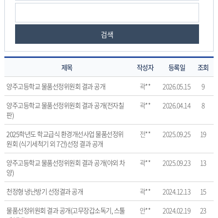
검색
제목
작성자
등록일
조회
물
양주고등학교 물품선정위원회 결과 공개
곽**
2026.05.15
9
품
선
양주고등학교 물품선정위원회 결과 공개(전자칠
곽**
2026.04.14
8
정
판)
위
2025학년도 학교급식 환경개선사업 물품선정위
전**
2025.09.25
19
원
원회 (식기세척기 외 7건)선정 결과 공개
회
의
양주고등학교 물품선정위원회 결과 공개(야외 차
곽**
2025.09.23
13
게
양)
시
물
천정형 냉난방기 선정결과 공개
곽**
2024.12.13
15
번
호,
물품선정위원회 결과 공개(고무장갑소독기, 스툴
안**
2024.02.19
23