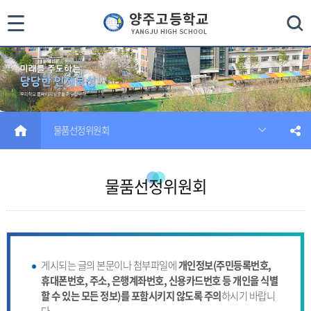
통
검색
합
검
색
HOME
물품선정위원회
닫
기
물품선정위원회
게시되는 글의 본문이나 첨부파일에
개인정보(주민등록번호,
휴대폰번호, 주소, 은행계좌번호, 신용카드번호 등 개인을 식별
할 수 있는 모든 정보)를 포함시키지 않도록 주의
하시기 바랍니